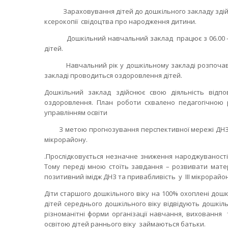
Зараховування дітей до дошкільного закладу здійснює
ксерокопії свідоцтва про народження дитини.
Дошкільний навчальний заклад працює з 06.00 – до
дітей.
Навчальний рік у дошкільному закладі розпочався 1
закладі проводиться оздоровлення дітей.
Дошкільний заклад здійснює свою діяльність відпо
оздоровлення. План роботи схвалено педагогічною 
управлінням освіти
З метою прогнозування перспективної мережі ДНЗ пр
мікрорайону.
.Прослідковується незначне зниження народжуваності.
Тому переді мною стоїть завдання – розвивати мате
позитивний імідж ДНЗ та привабливість у ІІІ мікрорайо
Діти старшого дошкільного віку на 100% охоплені дош
дітей середнього дошкільного віку відвідують дошкіл
різноманітні форми організації навчання, виховання
освітою дітей раннього віку займаються батьки.