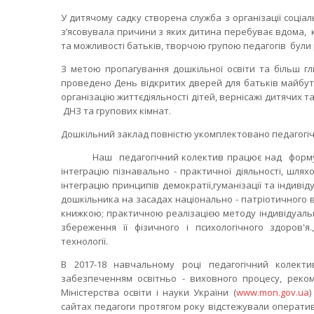
У дитячому садку створена служба з організації соціа
з’ясовувала причини з яких дитина перебуває вдома, 
та можливості батьків, творчою групою педагогів були р
З метою пропагування дошкільної освіти та більш г
проведено День відкритих дверей для батьків майбутн
організацію життєдіяльності дітей, вернісажі дитячих 
ДНЗ та групових кімнат.
Дошкільний заклад повністю укомплектовано педагогі
Наш педагогічний колектив працює над формуванн
інтеграцію пізнавально - практичної діяльності, шля
інтеграцію принципів демократії,гуманізації та індиві
дошкільника на засадах національно - патріотичного
книжкою; практичною реалізацією методу індивідуальн
збереження її фізичного і психологічного здоров'я
технології.
В 2017-18 навчальному році педагогічний колек
забезпеченням освітньо - виховного процесу, реком
Міністерства освіти і науки України (
www.mon.gov.ua
)
сайтах педагоги протягом року відстежували операти