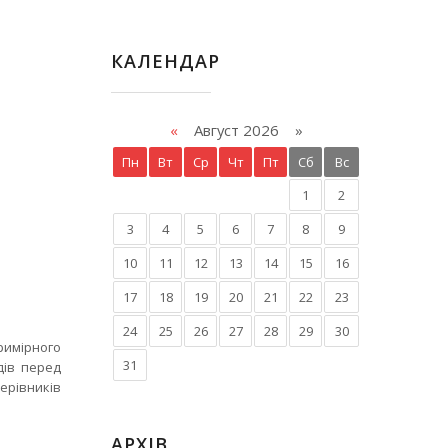
КАЛЕНДАР
«
Август 2026 »
Пн
Вт
Ср
Чт
Пт
Сб
Вс
1
2
3
4
5
6
7
8
9
10
11
12
13
14
15
16
17
18
19
20
21
22
23
24
25
26
27
28
29
30
Примірного
31
дів перед
ерівників
АРХІВ