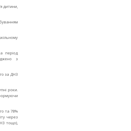
я дитини,
ебуванням
шкільному
та період
годжено з
го за ДНЗ
пні роки.
 формуючи
го та 78%
іту через
НЗ тощо),