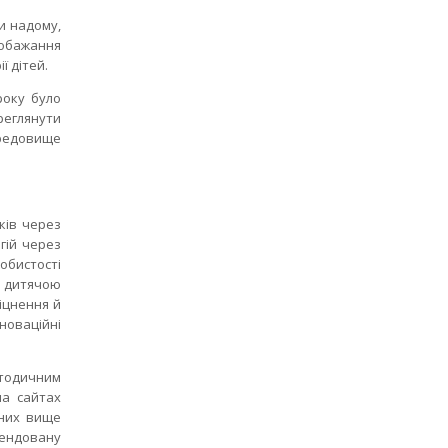
и надому,
побажання
ї дітей.
року було
реглянути
ередовище
ів через
гій через
собистості
з дитячою
іцнення й
новаційні
тодичним
на сайтах
ених вище
мендовану