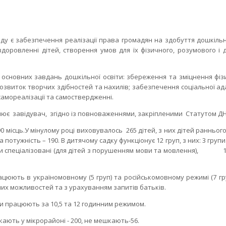
забезпечення реалізації права громадян на здобуття дошкільно
здоровленні дітей, створення умов для їх фізичного, розумового і 
вних завдань дошкільної освіти: збереження та зміцнення фіз
 розвиток творчих здібностей та нахилів; забезпечення соціальної ад
самореалізації та самоствердженні.
ює завідувач, згідно із повноваженнями, закріпленими Статутом ДН
ць.У мінулому році виховувалось 265 дітей, з них дітей раннього в
 потужність – 190. В дитячому садку функціонує 12 груп, з них: 3 групи
групи спеціалізовані (для дітей з порушенням мови та мовлення), 1 
ють в україномовному (5 груп) та російськомовному режимі (7 гру
льних можливостей та з урахуванням запитів батьків.
пи працюють за 10,5 та 12 годинним режимом.
кають у мікрорайоні - 200, не мешкають-56.