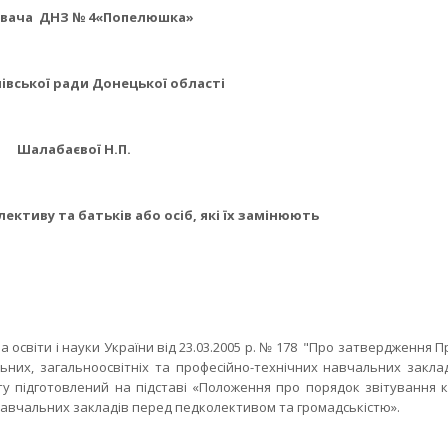
увача ДНЗ № 4«Попелюшка»
івської ради Донецької області
Шалабаєвої Н.П.
ективу та батьків або осіб, які їх замінюють
 освіти і науки України від 23.03.2005 р. № 178 "Про затвердження 
ьних, загальноосвітніх та професійно-технічних навчальних закла
іту підготовлений на підставі «Положення про порядок звітування к
навчальних закладів перед педколективом та громадськістю».