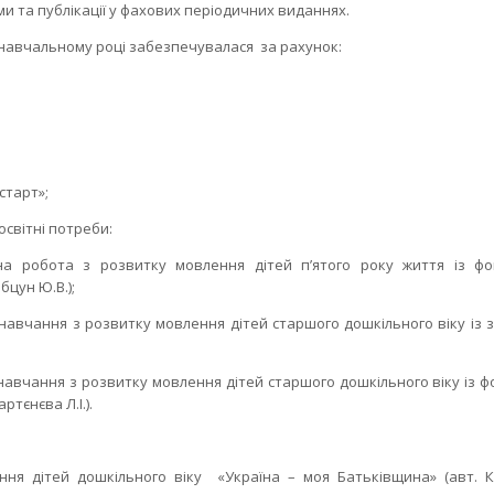
ьми та публікації у фахових періодичних виданнях.
 навчальному році забезпечувалася за рахунок:
старт»;
освітні потреби:
а робота з розвитку мовлення дітей п’ятого року життя із ф
цун Ю.В.);
авчання з розвитку мовлення дітей старшого дошкільного віку із 
авчання з розвитку мовлення дітей старшого дошкільного віку із ф
тєнєва Л.І.).
ня дітей дошкільного віку «Україна – моя Батьківщина» (авт. Кич