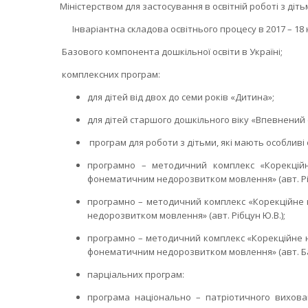
Міністерством для застосування в освітній роботі з діт
Інваріантна складова освітнього процесу в 2017 – 18
Базового компонента дошкільної освіти в Україні;
комплексних програм:
для дітей від двох до семи років «Дитина»;
для дітей старшого дошкільного віку «Впевнений 
програм для роботи з дітьми, які мають особливі 
програмно – методичний комплекс «Корекційн
фонематичним недорозвитком мовлення» (авт. Ріб
програмно – методичний комплекс «Корекційне н
недорозвитком мовлення» (авт. Рібцун Ю.В.);
програмно – методичний комплекс «Корекційне н
фонематичним недорозвитком мовлення» (авт. Бар
парціальних програм:
програма національно – патріотичного вихован