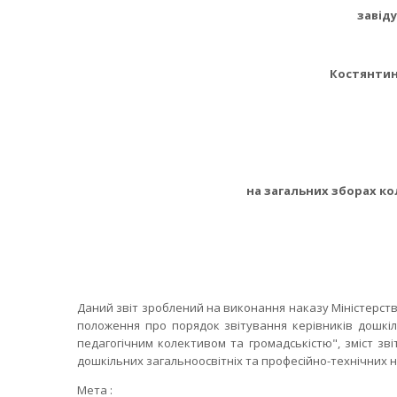
завід
Костянтин
на загальних зборах кол
Даний звіт зроблений на виконання наказу Міністерства
положення про порядок звітування керівників дошкіл
педагогічним колективом та громадськістю", зміст зв
дошкільних загальноосвітніх та професійно-технічних 
Мета :