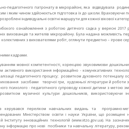
льно-педагогічного патронату в мікрорайоні, яка відвідувала родин
ким і яким чином здійснюється підготовка їх до школи. Враховуючи 
озроблені індивідуальні освітні маршрути для кожної вікової категорі
либокого ознайомлення з роботою дитячого садка у вересні 2017 
іх вихованців та жителів мікрорайону. Була надана можливість пе
та колективних з вихователями робіт, оглянути предметно – ігрове с
чними кадрами.
ям мовної компетентності, корекцією звуковимови дошкільник
хом активного використання інформаційно - комунікативних техноло
дуалізації педагогічного процесу; розвитком духовного потенціалу о
 виховання засобами творчої гри, художньої літератури й роботи 
ого психолого - педагогічного супроводу кожної дитини з метою зм
.,розвитком музичної культури дошкільників, використовуючи ін
тив керувався переліком навчальних видань та програмно-ме
ендованих Міністерством освіти і науки України, що розміщені 
 й Інституту інноваційних технологій (www.iitzo.gov.ua). На зазнач
вну інформацію про нові посібники та навчальну літературу, реко