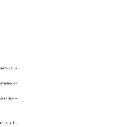
онетико –
загальним
онетико –
ата І.І.,