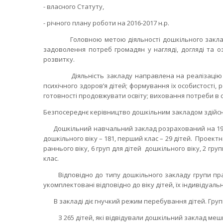
- власного Статуту,
- річного плану роботи на 2016-2017 н.р.
Головною метою діяльності дошкільного закладу є 
задоволення потреб громадян у нагляді, догляді та о
розвитку.
Діяльність закладу направлена на реалізацію осно
психічного здоров’я дітей; формування їх особистості,
готовності продовжувати освіту; виховання потреби в 
Безпосереднє керівництво дошкільним закладом здійсн
Дошкільний навчальний заклад розрахований на 190 міс
дошкільного віку – 181, перший клас – 29 дітей. Проектна
раннього віку, 6 груп для дітей дошкільного віку, 2 
клас.
Відповідно до типу дошкільного закладу групи працю
укомплектовані відповідно до віку дітей, їх індивідуа
В закладі діє гнучкий режим перебування дітей. Гру
З 265 дітей, які відвідували дошкільний заклад меш