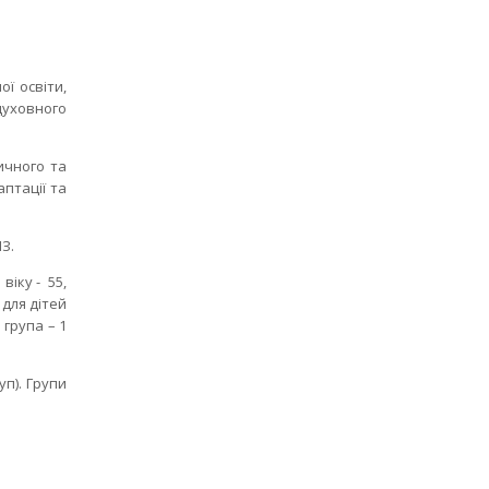
ї освіти,
духовного
ичного та
аптації та
З.
іку - 55,
 для дітей
група – 1
п). Групи