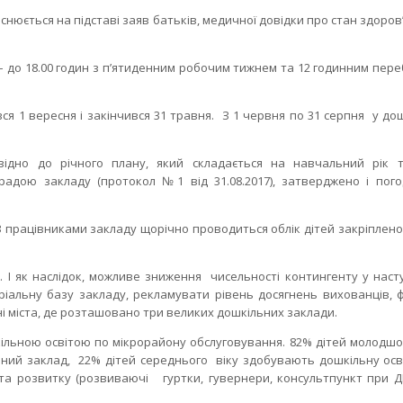
ться на підставі заяв батьків, медичної довідки про стан здоров’
 18.00 годин з п’ятиденним робочим тижнем та 12 годинним пер
 вересня і закінчився 31 травня. З 1 червня по 31 серпня у до
відно до річного плану, який складається на навчальний рік 
радою закладу (протокол №1 від 31.08.2017), затверджено і по
ацівниками закладу щорічно проводиться облік дітей закріплено
 І як наслідок, можливе зниження чисельності контингенту у насту
ріальну базу закладу, рекламувати рівень досягнень вихованців,
ні міста, де розташовано три великих дошкільних заклади.
кільною освітою по мікрорайону обслуговування. 82% дітей молодшо
ьний заклад, 22% дітей середнього віку здобувають дошкільну осв
 та розвитку (розвиваючі гуртки, гувернери, консультпункт при Д