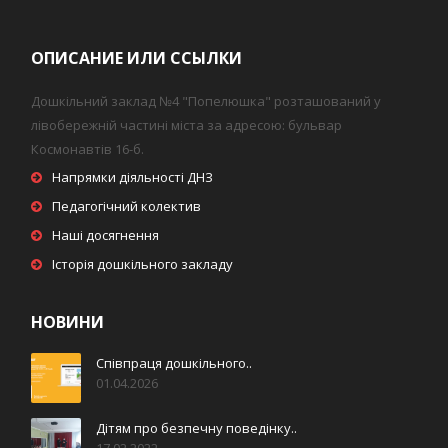
ОПИСАНИЕ ИЛИ ССЫЛКИ
Дошкільний заклад №4 "Попелюшка" розташований у
лівобережній частині міста за адресою: бульвар
Космонавтів 16-б.
Напрямки діяльності ДНЗ
Педагогічний колектив
Наші досягнення
Історія дошкільного закладу
НОВИНИ
Співпраця дошкільного..
01.04.2026
Дітям про безпечну поведінку..