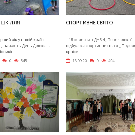
ОШКІЛЛЯ
СПОРТИВНЕ СВЯТО
ший рік у нашій країні
18 вересня в ДНЗ 4,, Попелюшка"
ідзначають День Дошкілля –
відбулося спортивне свято ,, Подор
івників
країни
0
545
18.09.20
0
494