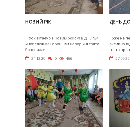
НОВИЙ РІК
ДЕНЬ Д
Усіх вітаємо з Новим роком! В ДНЗ №4
Уже не пер
«Попелюшка» пройшли новорічні свята.
активно в
Розпочали
свято прац
24.12.20
0
466
27.09.20