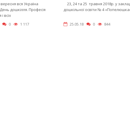
 вересня вся Україна
23, 24 та 25 травня 2018р. у закла
День дошкілля. Професія
дошкільної освіти № 4 «Попелюшка
і всіх
0
1 117
25.05.18
0
844