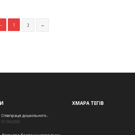
←
1
2
→
И
ХМАРА ТЕГІВ
Співпраця дошкільного..
01.04.2026