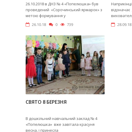
26.10.2018 в ДНЗ № 4 «Попелюшка» був
Наприкінці
проведений «Сорочинський ярмарок» з
відзначає 
метою формування у
вихователя 
26.10.18
0
739
28.09.18
СВЯТО 8 БЕРЕЗНЯ
В дошкільний навчальний заклад № 4
«Попелюшка» вже завітала красуня
весна, і принесла