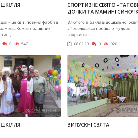
ОШКІЛЛЯ
CПОРТИВНЕ СВЯТО «ТАТОВІ
ДОЧКИ ТА МАМИНІ СИНОЧ
док – це світ, повний фарб та
8 лютого в закладі дошкільної осв
вражень. Кожен працівник
«Попелюшка» пройшло чудове
ртист,
спортивне
0
547
08.02.19
0
920
ОШКІЛЛЯ
ВИПУСКНІ СВЯТА