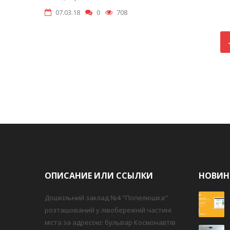
07.03.18
0
708
ОПИСАНИЕ ИЛИ ССЫЛКИ
НОВИН
Дошкільний заклад №4 "Попелюшка"
розташований у лівобережній частині
міста за адресою: бульвар Космонавтів