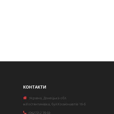
КОНТАКТИ
Україна, Донецька обл.
м.Костянтинівка, бул.Космонавтів 16-б
(06272) 2 70 03