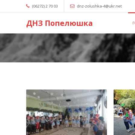
(06272) 2 70 03
dnz-zolushka-4@ukr.net
ДНЗ Попелюшка