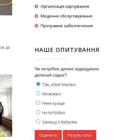
Організація харчування
Медичне обслуговування
Програмне забезпечення
ож до
НАШЕ ОПИТУВАННЯ
Чи потрібно дитині відвідувати
дитячий садок?
Так, обов'язково
Можливо
Няня краще
Не потрібно
Залишу з бабусею