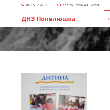
(06272) 2 70 03
dnz-zolushka-4@ukr.net
ДНЗ Попелюшка