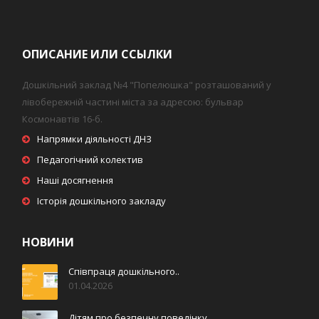
ОПИСАНИЕ ИЛИ ССЫЛКИ
Дошкільний заклад №4 "Попелюшка" розташований у
лівобережній частині міста за адресою: бульвар
Космонавтів 16-б.
Напрямки діяльності ДНЗ
Педагогічний колектив
Наші досягнення
Історія дошкільного закладу
НОВИНИ
Співпраця дошкільного..
01.04.2026
Дітям про безпечну поведінку..