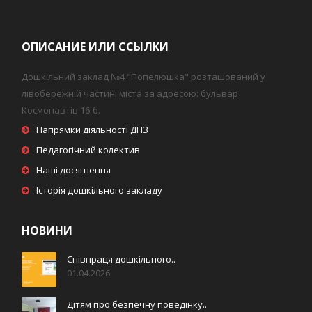
ОПИСАНИЕ ИЛИ ССЫЛКИ
Дошкільний заклад №4 "Попелюшка" розташований у
лівобережній частині міста за адресою: бульвар
Космонавтів 16-б.
Напрямки діяльності ДНЗ
Педагогічний колектив
Наші досягнення
Історія дошкільного закладу
НОВИНИ
Співпраця дошкільного..
01.04.2026
Дітям про безпечну поведінку..