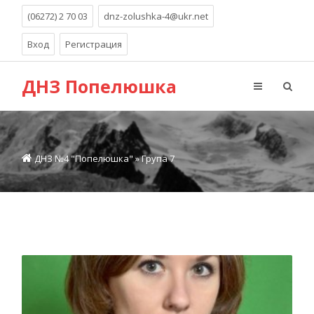
(06272) 2 70 03
dnz-zolushka-4@ukr.net
Вход
Регистрация
ДНЗ Попелюшка
ДНЗ №4 "Попелюшка"
»
Група 7