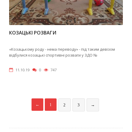
КОЗАЦЬКІ РОЗВАГИ
«Козацькому роду - нема переводу» - під таким девізом
відбулися козацькі спортивні розваги у ЗДО №
11.10.19
0
747
←
1
2
3
→