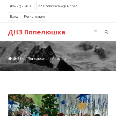
(06272) 2 70 03
dnz-zolushka-4@ukr.net
Вход
Регистрация
ДНЗ Попелюшка
ДНЗ №4 "Попелюшка"
»
Розваги