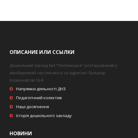
ОПИСАНИЕ ИЛИ ССЫЛКИ
Дошкільний заклад №4 "Попелюшка" розташований у
лівобережній частині міста за адресою: бульвар
Космонавтів 16-б.
Напрямки діяльності ДНЗ
Педагогічний колектив
Наші досягнення
Історія дошкільного закладу
НОВИНИ