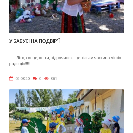
У БАБУСІ НА ПОДВІР'Ї
Літо, сонце, квіти, відпочинок - це тільки частина літніх
радощів!!!!!
05.08.20
0
361