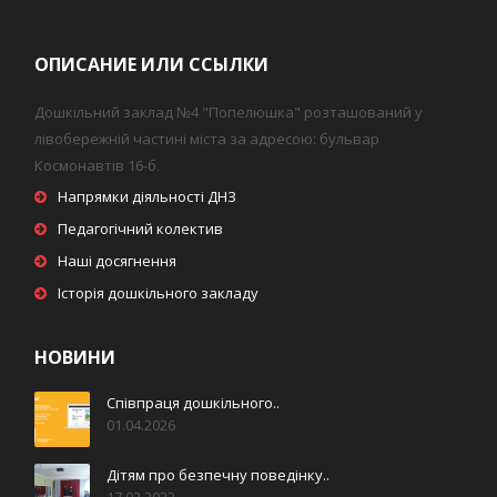
ОПИСАНИЕ ИЛИ ССЫЛКИ
Дошкільний заклад №4 "Попелюшка" розташований у
лівобережній частині міста за адресою: бульвар
Космонавтів 16-б.
Напрямки діяльності ДНЗ
Педагогічний колектив
Наші досягнення
Історія дошкільного закладу
НОВИНИ
Співпраця дошкільного..
01.04.2026
Дітям про безпечну поведінку..