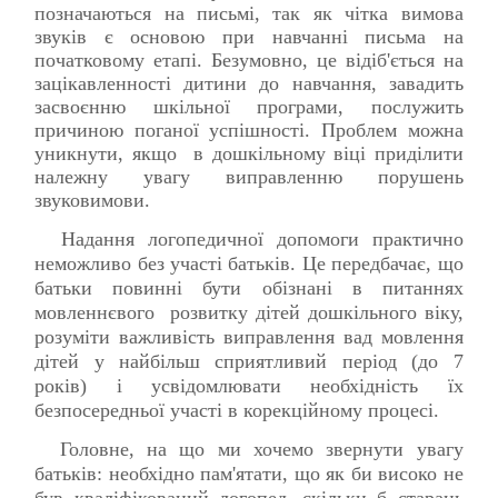
позначаються на письмі, так як чітка вимова
звуків є основою при навчанні письма на
початковому етапі. Безумовно, це відіб'ється на
зацікавленності дитини до навчання, завадить
засвоєнню шкільної програми, послужить
причиною поганої успішності. Проблем можна
уникнути, якщо в дошкільному віці приділити
належну увагу виправленню порушень
звуковимови.
Надання логопедичної допомоги практично
неможливо без участі батьків. Це передбачає, що
батьки повинні бути обізнані в питаннях
мовленнєвого розвитку дітей дошкільного віку,
розуміти важливість виправлення вад мовлення
дітей у найбільш сприятливий період (до 7
років) і усвідомлювати необхідність їх
безпосередньої участі в корекційному процесі.
Головне, на що ми хочемо звернути увагу
батьків: необхідно пам'ятати, що як би високо не
був кваліфікований логопед, скільки б старань