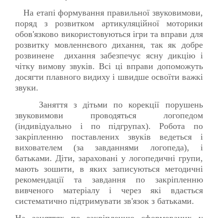
На етапі формування правильної звуковимови,
поряд з розвитком артикуляційної моторики
обов'язково використовуються ігри та вправи для
розвитку мовленнєвого дихання, так як добре
розвинене дихання забезпечує ясну дикцію і
чітку вимову звуків. Всі ці вправи допоможуть
досягти плавного видиху і швидше освоїти важкі
звуки.
Заняття з дітьми по корекції порушень
звуковимови проводяться логопедом
(індивідуально і по підгрупах). Робота по
закріпленню поставлених звуків ведеться і
вихователем (за завданнями логопеда), і
батьками. Діти, зараховані у логопедичні групи,
мають зошити, в яких записуються методичні
рекомендації та завдання по закріпленню
вивченого матеріалу і через які вдається
систематично підтримувати зв'язок з батьками.
На заняттях по закріпленню сформованих у