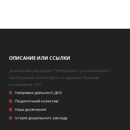
ОПИСАНИЕ ИЛИ ССЫЛКИ
Дошкільний заклад №4 "Попелюшка" розташований у
лівобережній частині міста за адресою: бульвар
Космонавтів 16-б.
Напрямки діяльності ДНЗ
Педагогічний колектив
Наші досягнення
Історія дошкільного закладу