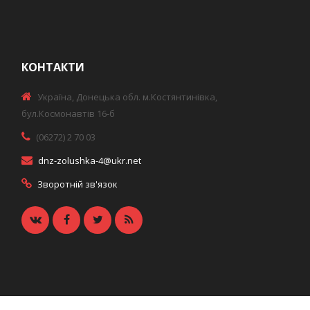
КОНТАКТИ
Україна, Донецька обл. м.Костянтинівка,
бул.Космонавтів 16-б
(06272) 2 70 03
dnz-zolushka-4@ukr.net
Зворотній зв'язок