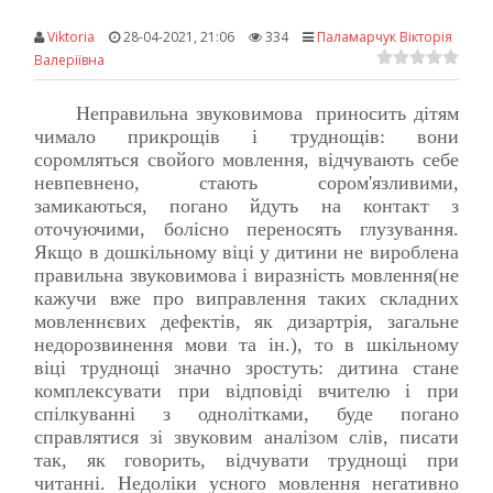
Viktoria
28-04-2021, 21:06
334
Паламарчук Вікторія
Валеріївна
Неправильна звуковимова приносить дітям
чимало прикрощів і труднощів: вони
соромляться свойого мовлення, відчувають себе
невпевнено, стають сором'язливими,
замикаються, погано йдуть на контакт з
оточуючими, болісно переносять глузування.
Якщо в дошкільному віці у дитини не вироблена
правильна звуковимова і виразність мовлення(не
кажучи вже про виправлення таких складних
мовленнєвих дефектів, як дизартрія, загальне
недорозвинення мови та ін.), то в шкільному
віці труднощі значно зростуть: дитина стане
комплексувати при відповіді вчителю і при
спілкуванні з однолітками, буде погано
справлятися зі звуковим аналізом слів, писати
так, як говорить, відчувати труднощі при
читанні. Недоліки усного мовлення негативно