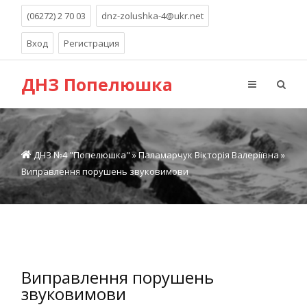
(06272) 2 70 03
dnz-zolushka-4@ukr.net
Вход
Регистрация
ДНЗ Попелюшка
ДНЗ №4 "Попелюшка"
»
Паламарчук Вікторія Валеріївна
»
Виправлення порушень звуковимови
Виправлення порушень
звуковимови