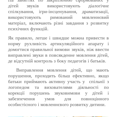
дітей звуків використовують діалогічне
спілкування, іг
ри-інсценування, драматизації,
використовують римований мовленнєвий
матеріал,
включають різні завдання з розвитку
психічних функцій.
Як правило, легше і швидше можна привести в
норму рухливість артикуляційного апарату і
домогтися правильної вимови звуків, ніж ввести
виправлені звуки в повсякденне мовлення дітей,
де відсутній контроль з боку педагогів і батьків.
Виправлення мовлення дітей, що мають
порушення, проходить більш ефективно, якщо
батьки приймають активну участь у спільнії з
логопедом та вихователями діяльності по
корекції порушень звуковимови у дітей і
забезпечення умов для повноцінного
особистісного і мовленнєвого розвитку дитини.