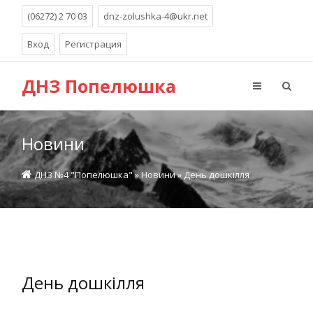
(06272) 2 70 03
dnz-zolushka-4@ukr.net
Вход
Регистрация
ДНЗ Попелюшка
Новини
ДНЗ №4 "Попелюшка"
»
Новини
» День дошкілля
День дошкілля