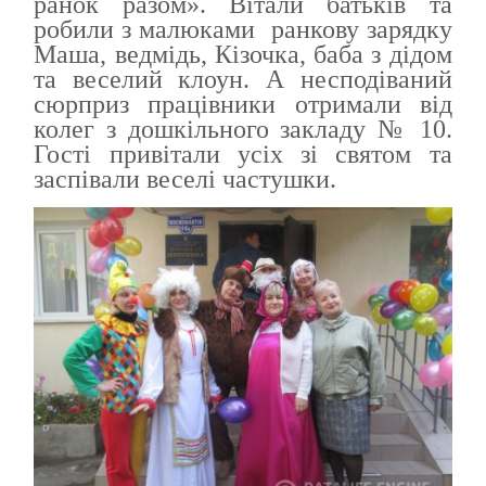
ранок разом». Вітали батьків та
робили з малюками ранкову зарядку
Маша, ведмідь, Кізочка, баба з дідом
та веселий клоун. А несподіваний
сюрприз працівники отримали від
колег з дошкільного закладу № 10.
Гості привітали усіх зі святом та
заспівали веселі частушки.