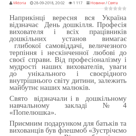
Viktoria
28-09-2018, 20:02
1 117
Новини
/
Свята
Наприкінці вересня вся Україна
відзначає День дошкілля. Професія
вихователя і всіх працівників
дошкільних установ вимагає
глибокої самовіддачі, величезного
терпіння і нескінченної любові до
своєї справи. Від професіоналізму і
мудрості наших вихователів, уваги
до унікального і своєрідного
внутрішнього світу дитини, залежить
майбутнє наших малюків.
Свято
відзначали
і в дошкільному
навчальному закладі №
4
«Попелюшка».
Приємним подарунком для батьків та
вихованців був флешмоб «Зустрічємо