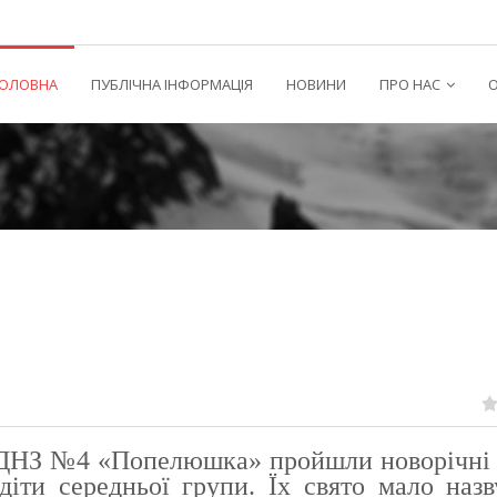
ГОЛОВНА
ПУБЛІЧНА ІНФОРМАЦІЯ
НОВИНИ
ПРО НАС
О
ДНЗ №4 «Попелюшка» пройшли новорічні 
діти середньої групи. Їх свято мало наз