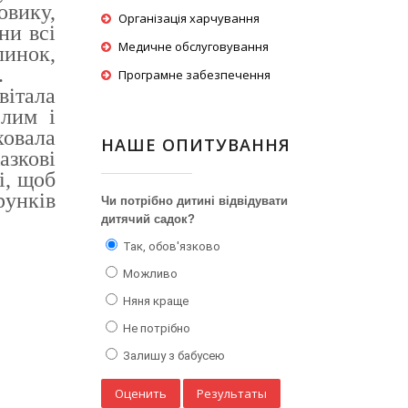
овику,
Організація харчування
ни всі
Медичне обслуговування
линок,
.
Програмне забезпечення
вітала
елим і
ховала
НАШЕ ОПИТУВАННЯ
азкові
і, щоб
рунків
Чи потрібно дитині відвідувати
дитячий садок?
Так, обов'язково
Можливо
Няня краще
Не потрібно
Залишу з бабусею