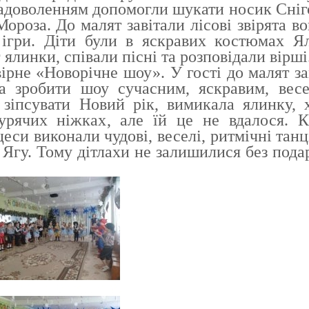
 задоволенням допомогли шукати носик Сніг
ороза. До малят завітали лісові звірята во
 ігри. Діти були в яскравих костюмах Я
ялинки, співали пісні та розповідали вірші
е «Новорічне шоу». У гості до малят за
а зробити шоу сучасним, яскравим, вес
 зіпсувати Новий рік, вимикала ялинку, 
урячих ніжках, але їй це не вдалося. К
еси виконали чудові, веселі, ритмічні танц
 Ягу. Тому дітлахи не залишилися без пода