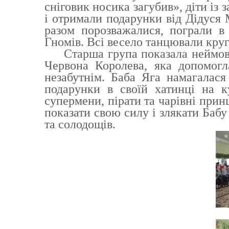
сніговик носика загубив», діти із
і отримали подарунки від Дідуся М
разом порозважалися, пограли в
Гномів. Всі весело танцювали круг 
Старша група показала неймовірн
Червона Королева, яка допомогл
незабутнім. Баба Яга намагалася
подарунки в своїй хатинці на к
супермени, пірати та чарівні принц
показати свою силу і злякати Бабу
та солодощів.