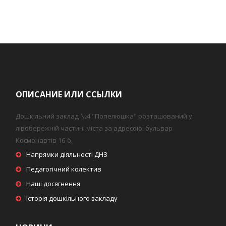
ОПИСАНИЕ ИЛИ ССЫЛКИ
Дошкільний заклад №4 "Попелюшка" розташований у
лівобережній частині міста за адресою: бульвар
Космонавтів 16-б.
Напрямки діяльності ДНЗ
Педагогічний колектив
Наші досягнення
Історія дошкільного закладу