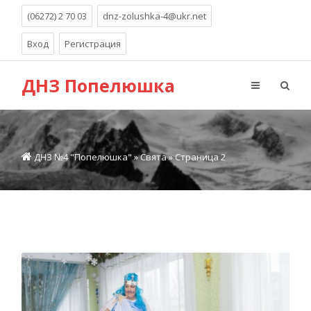
(06272) 2 70 03
dnz-zolushka-4@ukr.net
Вход
Регистрация
ДНЗ Попелюшка
ДНЗ №4 "Попелюшка"
»
Свята
» Страница 2