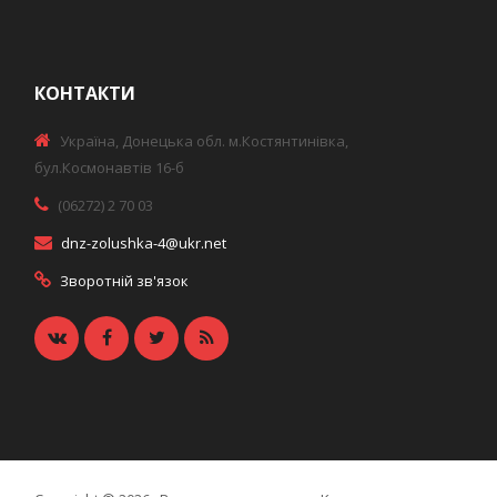
КОНТАКТИ
Україна, Донецька обл. м.Костянтинівка,
бул.Космонавтів 16-б
(06272) 2 70 03
dnz-zolushka-4@ukr.net
Зворотній зв'язок