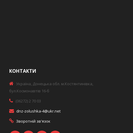
КОНТАКТИ
Україна, Донецька обл. м.Костянтинівка,
бул.Космонавтів 16-б
(06272) 2 70 03
dnz-zolushka-4@ukr.net
Зворотній зв'язок