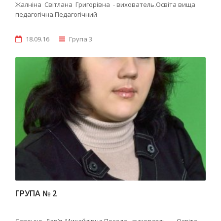
Жалніна Світлана Григорівна - вихователь.Освіта вища
педагогічна.Педагогічний
18.09.16
Група 3
ГРУПА № 2
Савенко Дар’я Михайлівна.Посада - виховатль. Освіта