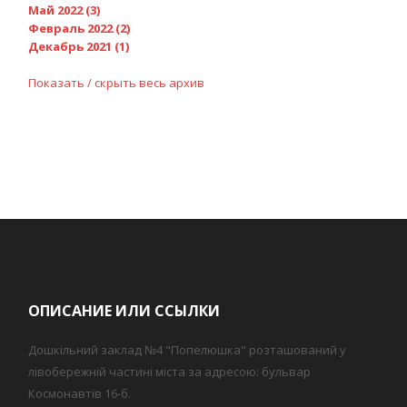
Май 2022 (3)
Февраль 2022 (2)
Декабрь 2021 (1)
Показать / скрыть весь архив
ОПИСАНИЕ ИЛИ ССЫЛКИ
Дошкільний заклад №4 "Попелюшка" розташований у
лівобережній частині міста за адресою: бульвар
Космонавтів 16-б.