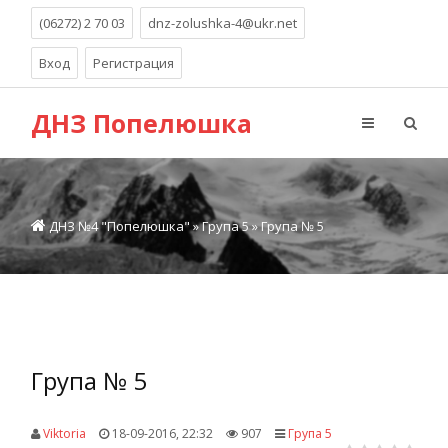
(06272) 2 70 03
dnz-zolushka-4@ukr.net
Вход
Регистрация
ДНЗ Попелюшка
ДНЗ №4 "Попелюшка"
»
Група 5
» Група № 5
Група № 5
Viktoria
18-09-2016, 22:32
907
Група 5