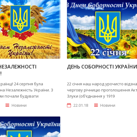
НЕЗАЛЕЖНОСТІ
ДЕНЬ СОБОРНОСТІ УКРАЇНИ
!
раїнці! 24 серпня була
22 січня наш народ урочисто відзн
а Незалежність України. З
чергову річницю проголошення Ак
ми почали будувати
Злуки (об’єднання у 1919
Новини
22.01.18
Новини