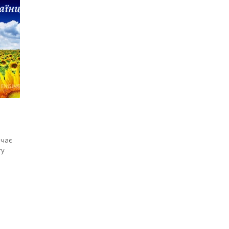
ачає
ту