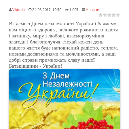
Viktoria
24-08-2017, 19:50
1 005
Новини
Вітаємо з Днем незалежності України і бажаємо
вам міцного здоров'я, великого родинного щастя
і затишку, миру і любові, взаєморозуміння,
злагоди і благополуччя. Нехай кожен день
вашого життя буде наповнений радістю, теплом,
новими досягненнями та можливостями, а ваші
добрі справи примножать славу нашої
Батьківщини - України!