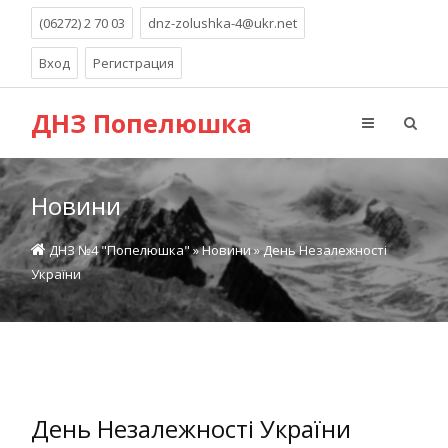
(06272) 2 70 03
dnz-zolushka-4@ukr.net
Вход
Регистрация
ДНЗ Попелюшка
Новини
ДНЗ №4 "Попелюшка"
»
Новини
» День Незалежності
України
День Незалежності України