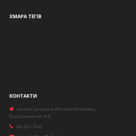
ХМАРА ТЕГІВ
КОНТАКТИ
Україна, Донецька обл. м.Костянтинівка,
бул.Космонавтів 16-б
(06272) 2 70 03