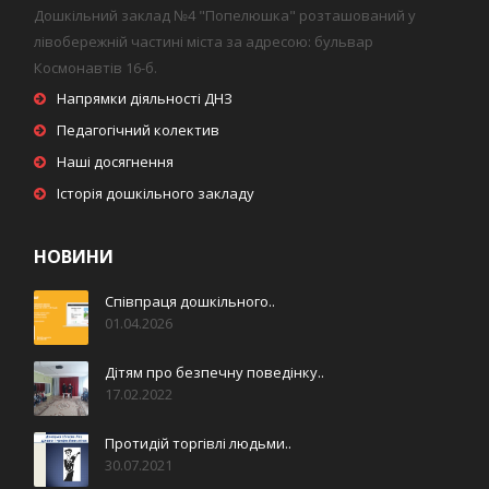
Дошкільний заклад №4 "Попелюшка" розташований у
лівобережній частині міста за адресою: бульвар
Космонавтів 16-б.
Напрямки діяльності ДНЗ
Педагогічний колектив
Наші досягнення
Історія дошкільного закладу
НОВИНИ
Співпраця дошкільного..
01.04.2026
Дітям про безпечну поведінку..
17.02.2022
Протидій торгівлі людьми..
30.07.2021