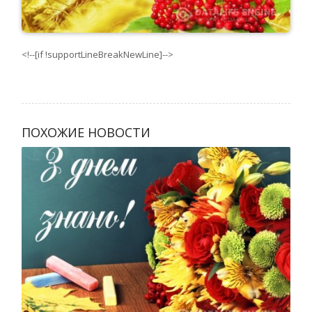
<!--[if !supportLineBreakNewLine]-->
ПОХОЖИЕ НОВОСТИ