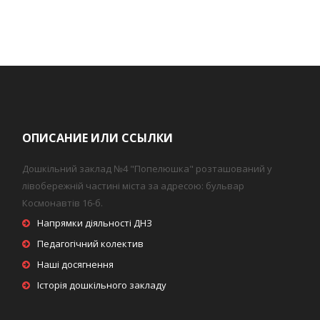
ОПИСАНИЕ ИЛИ ССЫЛКИ
Дошкільний заклад №4 "Попелюшка" розташований у
лівобережній частині міста за адресою: бульвар
Космонавтів 16-б.
Напрямки діяльності ДНЗ
Педагогічний колектив
Наші досягнення
Історія дошкільного закладу