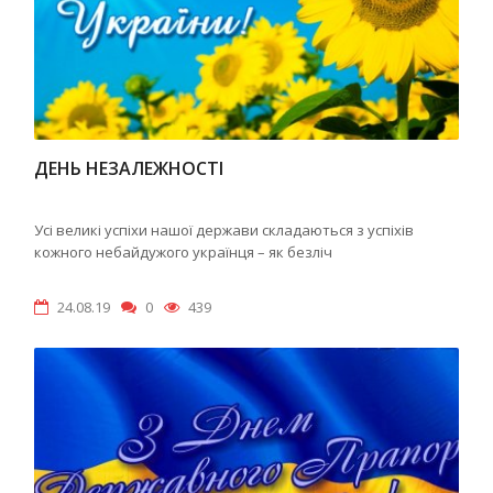
ДЕНЬ НЕЗАЛЕЖНОСТІ
Усі великі успіхи нашої держави складаються з успіхів
кожного небайдужого українця – як безліч
24.08.19
0
439