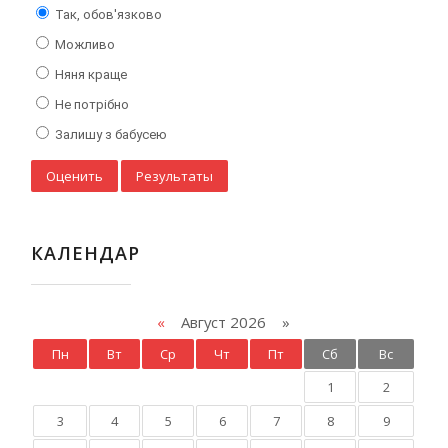
Так, обов'язково
Можливо
Няня краще
Не потрібно
Залишу з бабусею
КАЛЕНДАР
«
Август 2026 »
Пн
Вт
Ср
Чт
Пт
Сб
Вс
1
2
3
4
5
6
7
8
9