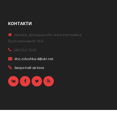
КОНТАКТИ
Україна, Донецька обл. м.Костянтинівка,
бул.Космонавтів 16-б
(06272) 2 70 03
dnz-zolushka-4@ukr.net
Зворотній зв'язок