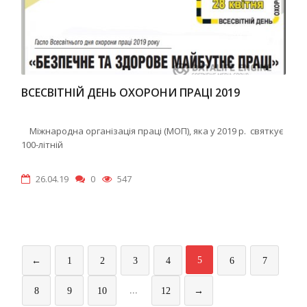
ВСЕСВІТНІЙ ДЕНЬ ОХОРОНИ ПРАЦІ 2019
Міжнародна організація праці (МОП), яка у 2019 р. святкує
100-літній
26.04.19
0
547
5
←
1
2
3
4
6
7
...
8
9
10
12
→