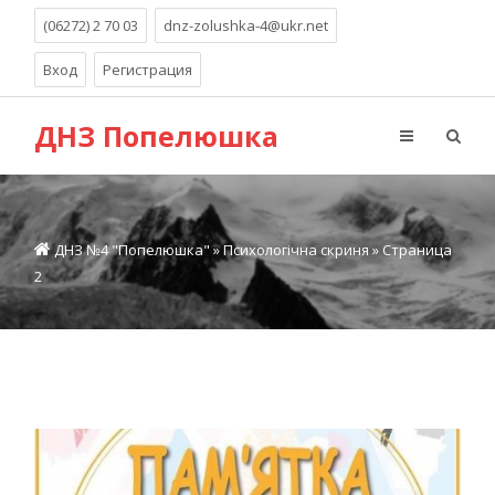
(06272) 2 70 03
dnz-zolushka-4@ukr.net
Вход
Регистрация
ДНЗ Попелюшка
ДНЗ №4 "Попелюшка"
»
Психологічна скриня
» Страница
2