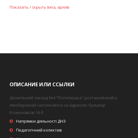
Показать / скрыть весь архив
ОПИСАНИЕ ИЛИ ССЫЛКИ
Дошкільний заклад №4 "Попелюшка" розташований у
лівобережній частині міста за адресою: бульвар
Космонавтів 16-б.
Напрямки діяльності ДНЗ
Педагогічний колектив