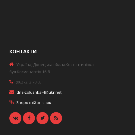
КОНТАКТИ
Україна, Донецька обл. м.Костянтинівка,
бул.Космонавтів 16-б
(06272) 2 70 03
dnz-zolushka-4@ukr.net
Зворотній зв'язок