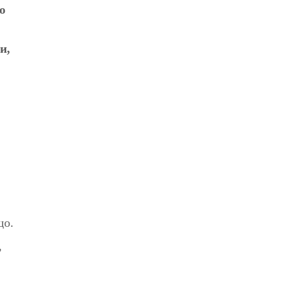
о
и,
що.
,