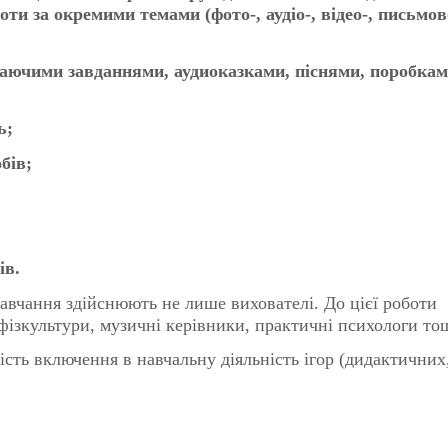
оти за окремими темами (фото-, аудіо-, відео-, письмов
ваючими завданнями, аудиоказками, піснями, поробкам
ь;
бів;
ів.
чання здійснюють не лише вихователі. До цієї роботи
 фізкультури, музичні керівники, практичні психологи то
сть включення в навчальну діяльність ігор (дидактичних