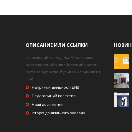
ОПИСАНИЕ ИЛИ ССЫЛКИ
НОВИН
Дошкільний заклад №4 "Попелюшка"
розташований у лівобережній частині
міста за адресою: бульвар Космонавтів
16-б.
Напрямки діяльності ДНЗ
Педагогічний колектив
Наші досягнення
Історія дошкільного закладу