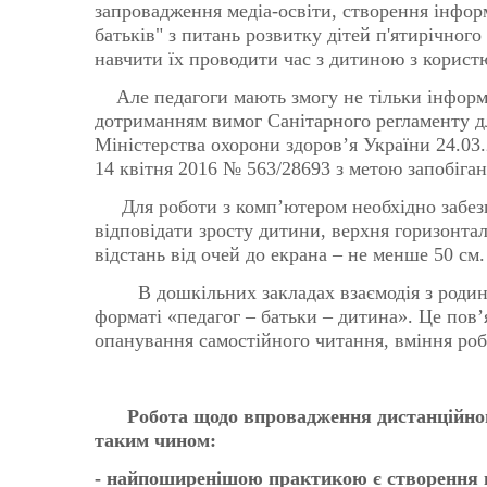
запровадження медіа-освіти, створення інфо
батьків" з питань розвитку дітей п'ятирічного 
навчити їх проводити час з дитиною з корист
Але педагоги мають змогу не тільки інформув
дотриманням вимог Санітарного регламенту д
Міністерства охорони здоров’я України 24.03.
14 квітня 2016 № 563/28693 з метою запобіг
Для роботи з комп’ютером необхідно забезпе
відповідати зросту дитини, верхня горизонтал
відстань від очей до екрана – не менше 50 см.
В дошкільних закладах взаємодія з родина
форматі «педагог – батьки – дитина». Це пов’
опанування самостійного читання, вміння робо
Робота щодо впровадження дистанційного 
таким чином:
- найпоширенішою практикою є створення в