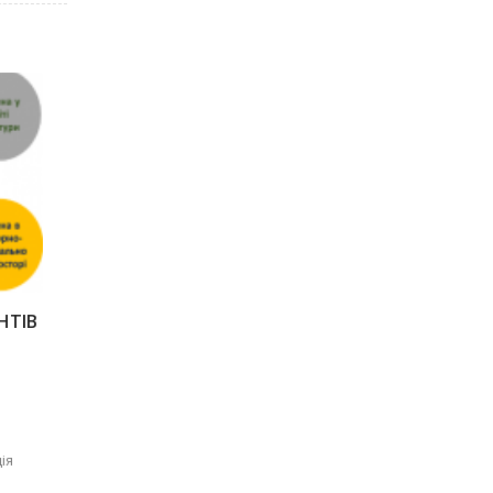
НТІВ
и
ія