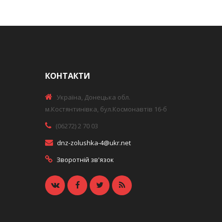
КОНТАКТИ
Україна, Донецька обл.
м.Костянтинівка, бул.Космонавтів 16-б
(06272) 2 70 03
dnz-zolushka-4@ukr.net
Зворотній зв'язок