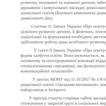
розвитку, вихованні та навчанні дитини; забез
державних і комунальних закладах дошкільної 
дошкільної освіти (Базового компонента дошкі
дошкільного віку.
Статтею 11 Закону України «Про освіту» ви
цілісного розвитку дитини, її фізичних, інте
соціалізації та формування необхідних життє
здійснювати роботу щодо всебічного розвитк
У статті 9 Закону України «Про освіту» за
форма здобуття освіти. Вона визначається, як
основному за опосередкованої взаємодії відда
спеціалізованому середовищі, що функціонує 
комунікаційних технологій».
У листах МОНУ від 11.10.2017 № 1/9-546 «М
дошкільної освіти з батьками вихованців» за
найзручніше в Інтернеті.
У пригоді стануть сторінки сайтів закладів
спілкування у закритій групі в соціальних ме