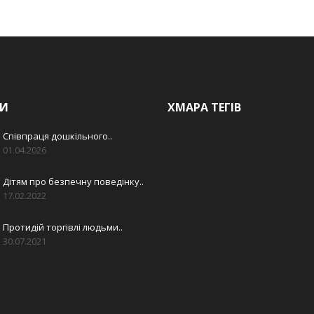
И
ХМАРА ТЕГІВ
Співпраця дошкільного..
01.04.2026
Дітям про безпечну поведінку..
17.02.2022
Протидій торгівлі людьми..
30.07.2021