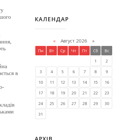
гу
ршого
КАЛЕНДАР
я
«
Август 2026 »
ання,
ють
Пн
Вт
Ср
Чт
Пт
Сб
Вс
1
2
йна
3
4
5
6
7
8
9
ається в
10
11
12
13
14
15
16
о-
17
18
19
20
21
22
23
24
25
26
27
28
29
30
кладів
тьками
31
АРХІВ