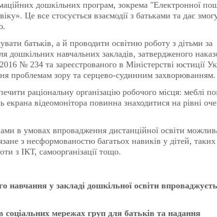
рмаційних дошкільних програм, зокрема "Електронної по
віку». Це все стосується взаємодії з батьками та дає змог
ю.
ати батьків, а й проводити освітню роботу з дітьми за
ля дошкільних навчальних закладів, затвердженого нака
2016 № 234 та зареєстрованого в Міністерстві юстиції У
ання проблемам зору та серцево-судинним захворюванням.
чити раціональну організацію робочого місця: меблі по
ь екрана відеомонітора повинна знаходитися на рівні оче
ми в умовах впровадження дистанційної освіти можлив
язане з несформованостю багатьох навиків у дітей, таких
ти з ІКТ, самоорганізації тощо.
навчання у закладі дошкільної освіти впроваджуєт
 соціальних мережах груп для батьків та надання