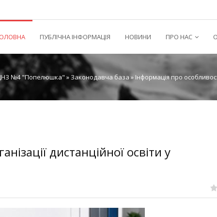
ГОЛОВНА
ПУБЛІЧНА ІНФОРМАЦІЯ
НОВИНИ
ПРО НАС
О
ДНЗ №4 "Попелюшка"
»
Законодавча база
» Інформація про особливост
анізації дистанційної освіти у