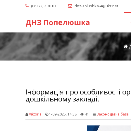
(06272) 2 70 03
dnz-zolushka-4@ukr.net
ДНЗ Попелюшка
Інформація про особливості орг
дошкільному закладі.
Viktoria
1-09-2025, 14:38
41
Законодавча база