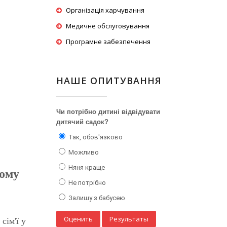
Організація харчування
Медичне обслуговування
Програмне забезпечення
НАШЕ ОПИТУВАННЯ
Чи потрібно дитині відвідувати
дитячий садок?
Так, обов'язково
Можливо
Няня краще
ному
Не потрібно
Залишу з бабусею
ім'ї у