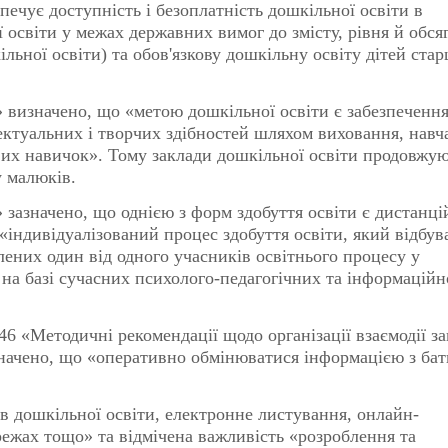
печує доступність і безоплатність дошкільної освіти в
освіти у межах державних вимог до змісту, рівня й обся
льної освіти) та обов'язкову дошкільну освіту дітей ста
значено, що «метою дошкільної освіти є забезпеченн
лектуальних і творчих здібностей шляхом виховання, навч
вих навичок». Тому заклади дошкільної освіти продовжу
у малюків.
значено, що однією з форм здобуття освіти є дистанці
 «індивідуалізований процес здобуття освіти, який відбув
лених один від одного учасників освітнього процесу у
на базі сучасних психолого-педагогічних та інформаційн
етодичні рекомендації щодо організації взаємодії за
значено, що «оперативно обмінюватися інформацією з ба
 дошкільної освіти, електронне листування, онлайн-
режах тощо» та відмічена важливість «розроблення та