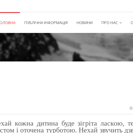
ГОЛОВНА
ПУБЛІЧНА ІНФОРМАЦІЯ
НОВИНИ
ПРО НАС
О
ехай кожна дитина буде зігріта ласкою, т
стом і оточена турботою. Нехай звучить дз