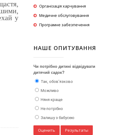
щастя,
Організація харчування
ішими,
Медичне обслуговування
ехай у
Програмне забезпечення
НАШЕ ОПИТУВАННЯ
Чи потрібно дитині відвідувати
дитячий садок?
Так, обов'язково
Можливо
Няня краще
Не потрібно
Залишу з бабусею