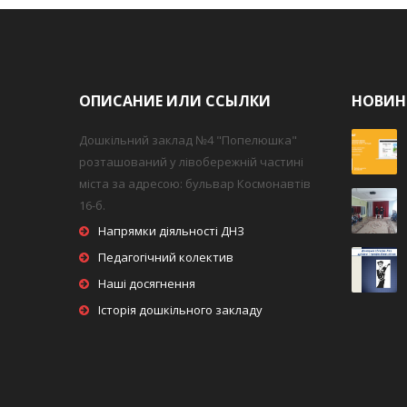
ОПИСАНИЕ ИЛИ ССЫЛКИ
НОВИН
Дошкільний заклад №4 "Попелюшка"
розташований у лівобережній частині
міста за адресою: бульвар Космонавтів
16-б.
Напрямки діяльності ДНЗ
Педагогічний колектив
Наші досягнення
Історія дошкільного закладу