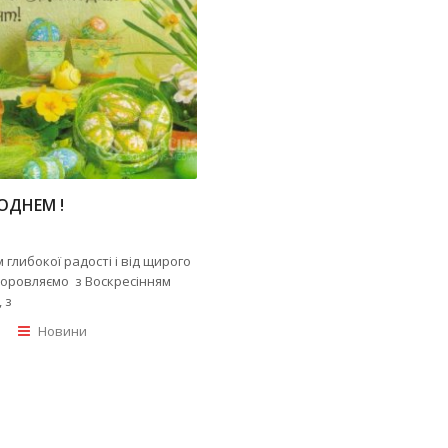
ОДНЕМ !
 глибокої радості і від щирого
доровляємо з Воскресінням
 з
Новини