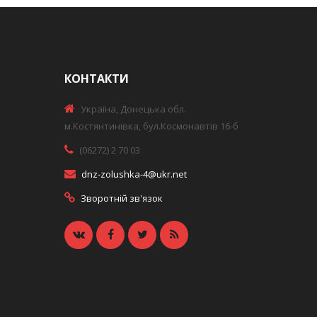
КОНТАКТИ
Україна, Донецька обл.
м.Костянтинівка, бул.Космонавтів 16-б
(06272) 2 70 03
dnz-zolushka-4@ukr.net
Зворотній зв'язок