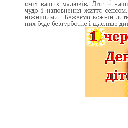
сміх ваших малюків. Діти – наші
чудо і наповнення життя сенсом
ніжнішими. Бажаємо кожній дитин
них буде безтурботне і щасливе ди