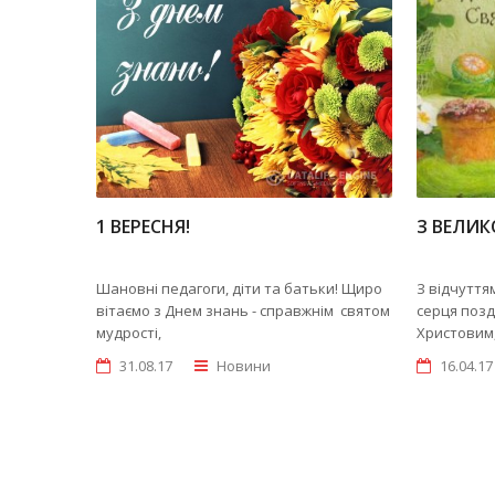
1 ВЕРЕСНЯ!
З ВЕЛИК
Шановні педагоги, діти та батьки! Щиро
З відчуттям
вітаємо з Днем знань - справжнім святом
серця поз
мудрості,
Христовим,
31.08.17
Новини
16.04.17