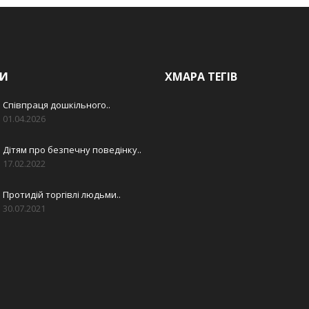
И
ХМАРА ТЕГІВ
Співпраця дошкільного..
01.04.2026
Дітям про безпечну поведінку..
17.02.2022
Протидій торгівлі людьми..
30.07.2021