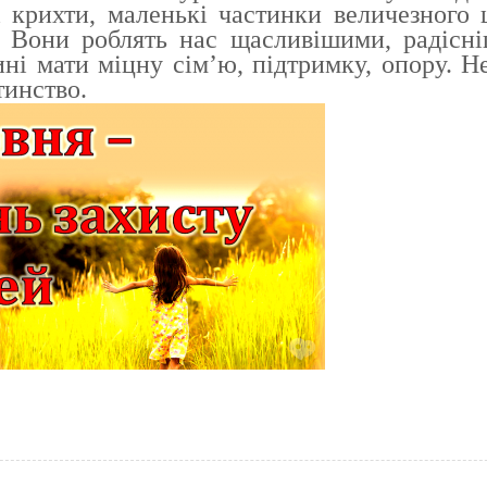
 крихти, маленькі частинки величезного 
. Вони роблять нас щасливішими, радісн
і мати міцну сім’ю, підтримку, опору. Н
тинство.