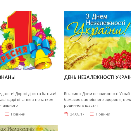
ЗНАНЬ!
ДЕНЬ НЕЗАЛЕЖНОСТІ УКРАЇ
дагоги! Дорогі діти та батьки!
Вітаємо з Днем незалежності Україн
аші щирі вітання з початком
бажаємо вам міцного здоров'я, вел
вчального
родинного щастя і
Новини
24.08.17
Новини