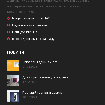
Дошкільний заклад №4 "Попелюшка" розташований у
лівобережній частині міста за адресою: бульвар
Космонавтів 16-б.
Напрямки діяльності ДНЗ
Педагогічний колектив
Наші досягнення
Історія дошкільного закладу
НОВИНИ
Співпраця дошкільного..
01.04.2026
Дітям про безпечну поведінку..
17.02.2022
Протидій торгівлі людьми..
30.07.2021