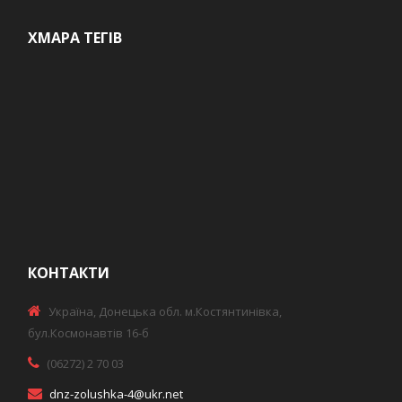
ХМАРА ТЕГІВ
КОНТАКТИ
Україна, Донецька обл. м.Костянтинівка,
бул.Космонавтів 16-б
(06272) 2 70 03
dnz-zolushka-4@ukr.net