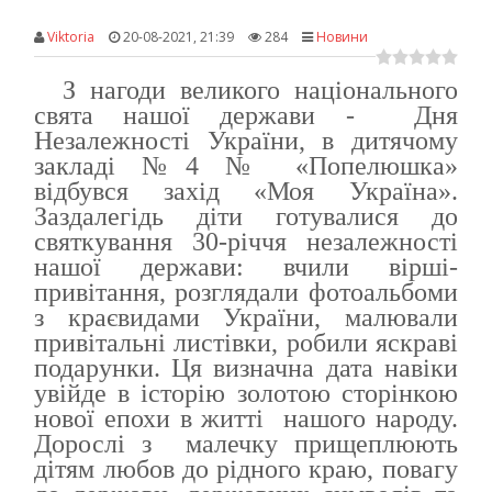
Viktoria
20-08-2021, 21:39
284
Новини
З нагоди великого національного
свята нашої держави - Дня
Незалежності України, в дитячому
закладі №4 № «Попелюшка»
відбувся захід «Моя Україна».
Заздалегідь діти готувалися до
святкування 30-річчя незалежності
нашої держави: вчили вірші-
привітання, розглядали фотоальбоми
з краєвидами України, малювали
привітальні листівки, робили яскраві
подарунки. Ця визначна дата навіки
увійде в історію золотою сторінкою
нової епохи в житті нашого народу.
Дорослі з малечку прищеплюють
дітям любов до рідного краю, повагу