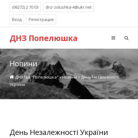
(06272) 2 70 03
dnz-zolushka-4@ukr.net
Вход
Регистрация
ДНЗ Попелюшка
Новини
ДНЗ №4 "Попелюшка"
»
Новини
» День Незалежності
України
День Незалежності України