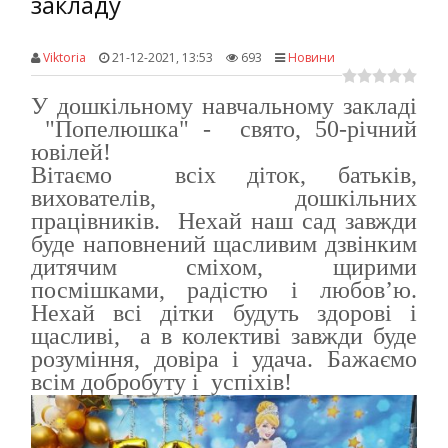
закладу
Viktoria
21-12-2021, 13:53
693
Новини
У дошкільному навчальному закладі
"Попелюшка" - свято, 50-річний
ювілей!
Вітаємо всіх діток, батьків,
вихователів, дошкільних
працівників. Нехай наш сад завжди
буде наповнений щасливим дзвінким
дитячим сміхом, щирими
посмішками, радістю і любов’ю.
Нехай всі дітки будуть здорові і
щасливі, а в колективі завжди буде
розуміння, довіра і удача. Бажаємо
всім добробуту і успіхів!