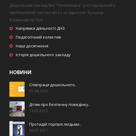
Дошкільний заклад №4 "Попелюшка" розташований у
лівобережній частині міста за адресою: бульвар
Космонавтів 16-б.
Напрямки діяльності ДНЗ
Педагогічний колектив
Наші досягнення
Історія дошкільного закладу
НОВИНИ
Співпраця дошкільного..
01.04.2026
Дітям про безпечну поведінку..
17.02.2022
Протидій торгівлі людьми..
30.07.2021