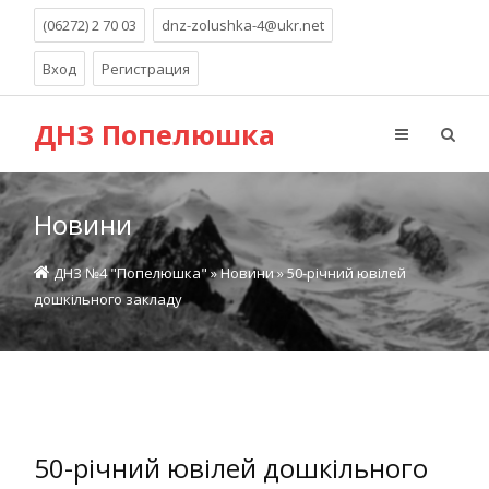
(06272) 2 70 03
dnz-zolushka-4@ukr.net
Вход
Регистрация
ДНЗ Попелюшка
Новини
ДНЗ №4 "Попелюшка"
»
Новини
» 50-річний ювілей
дошкільного закладу
50-річний ювілей дошкільного