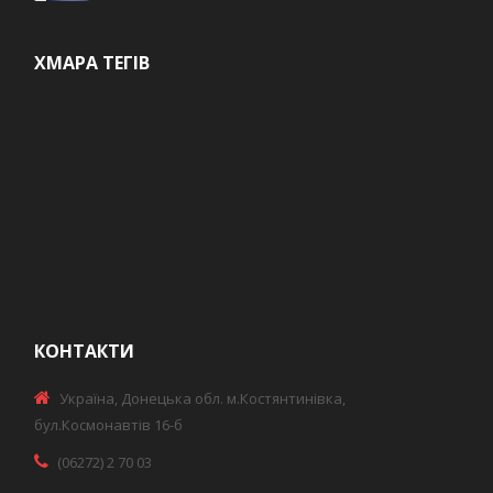
ХМАРА ТЕГІВ
КОНТАКТИ
Україна, Донецька обл. м.Костянтинівка,
бул.Космонавтів 16-б
(06272) 2 70 03